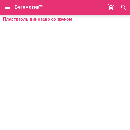
Бегемотик™
Пластизоль динозавр со звуком