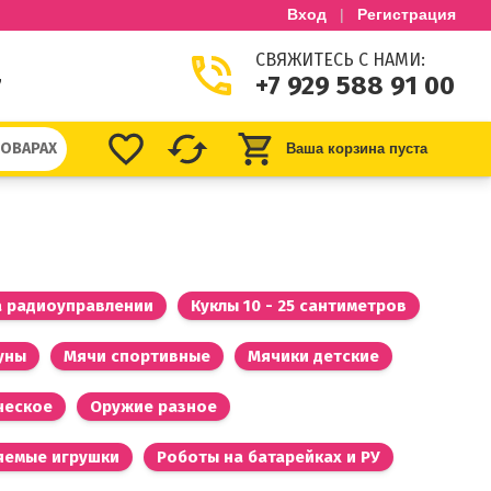
Вход
|
Регистрация
СВЯЖИТЕСЬ С НАМИ:
+7 929 588 91 00
7
ТОВАРАХ
Ваша корзина пуста
а радиоуправлении
Куклы 10 - 25 сантиметров
уны
Мячи спортивные
Мячики детские
ческое
Оружие разное
яемые игрушки
Роботы на батарейках и РУ